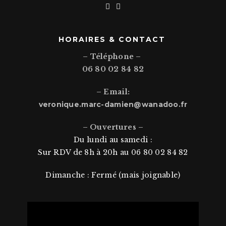
HORAIRES & CONTACT
– Téléphone –
06 80 02 84 82
– Email:
veronique.marc-damien@wanadoo.fr
Depuis 1993
Photographe et Laboratoire
– Ouvertures –
Du lundi au samedi :
Sur RDV de 8h à 20h au 06 80 02 84 82
Photographe professionnelle depuis 1993 à
Lyon
6
,
St Symphorien
d’Ozon
et
Divonne les Bains
,
Dimanche : Fermé (mais joignable)
je suis à l’écoute de tous vos projets personnels ,
Mariages, portraits, Bar-mitsvah et également
professionnels portraits, reportages Lyon et