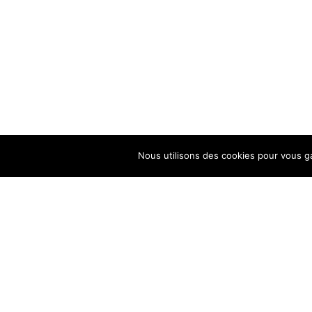
Nous utilisons des cookies pour vous ga
Mentions légales
| Véronique Marc Photographe
HORAIRES & CONTACT
– Téléphone –
06 80 02 84 82