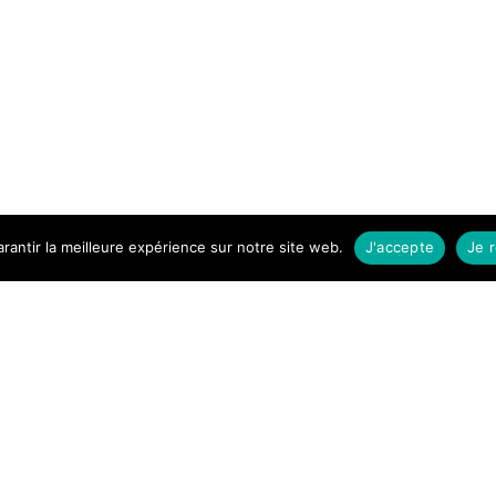
rantir la meilleure expérience sur notre site web.
J'accepte
Je 
–
4