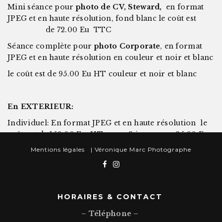
Mini séance pour
photo de CV, Steward,
en format
JPEG et en haute résolution, fond blanc le coût est
de 72.00 Eu TTC
Séance complète pour
photo Corporate
, en format
JPEG et en haute résolution en couleur et noir et blanc
le coût est de 95.00 Eu HT couleur et noir et blanc
En EXTERIEUR:
Individuel: En format JPEG et en haute résolution le
coût est de 150.00 Eu HT pour 2 images ou 85.00 Eu
Ht l’une
.
Mentions légales
| Véronique Marc Photographe
Groupe: En format JPEG et en haute définition le coût
est de 180.00 Eu HT la vue
avec tous les visages parfaitement positionnés
HORAIRES & CONTACT
DEPLACEMENT DU STUDIO:
– Téléphone –