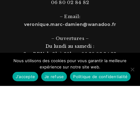
La séance incluant une dizaine d’images en
06 80 02 84 82
présentation. Nous les recadrons et retouchons
suivant votre volonté.
– Email:
veronique.marc-damien@wanadoo.fr
En format JPEG et en haute résolution le coût est de
250.00 Eu HT – 300.00 Eu TTC pour la première
– Ouvertures –
personne avec 2 vues support numérique haute
Du lundi au samedi :
définition et 150.00 HT pour chaque collaborateur les
2 vues.
Sur RDV de 8h à 20h au 06 80 02 84 82
Nous utilisons des cookies pour vous garantir la meilleure
expérience sur notre site web.
Dimanche : Fermé (mais joignable)
J'accepte
Je refuse
Politique de confidentialité