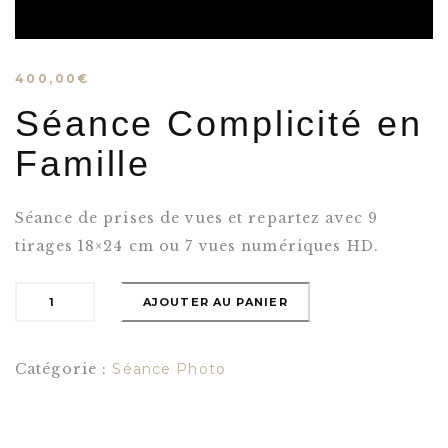
400,00
€
Séance Complicité en
Famille
Séance de prises de vues et repartez avec 9
tirages 18×24 cm ou 7 vues numériques HD.
AJOUTER AU PANIER
Catégorie :
Séance Photo